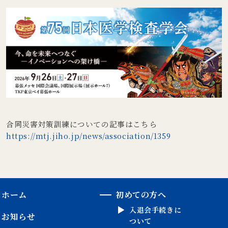
合同災害対策訓練についての記事はこちら
https://mtj.jiho.jp/news/association/1359
ホーム
初めての方へ
入退会手続きに
お知らせ
ついて