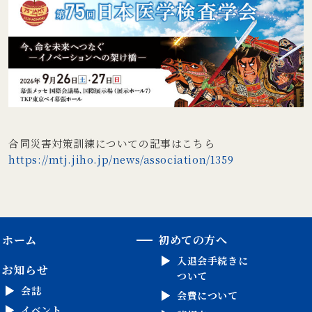
合同災害対策訓練についての記事はこちら
https://mtj.jiho.jp/news/association/1359
ホーム
初めての方へ
入退会手続きに
お知らせ
ついて
会誌
会費について
イベント