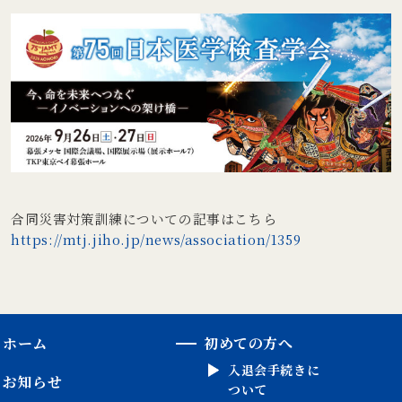
合同災害対策訓練についての記事はこちら
https://mtj.jiho.jp/news/association/1359
ホーム
初めての方へ
入退会手続きに
お知らせ
ついて