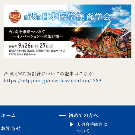
合同災害対策訓練についての記事はこちら
https://mtj.jiho.jp/news/association/1359
ホーム
初めての方へ
入退会手続きに
お知らせ
ついて