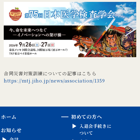
合同災害対策訓練についての記事はこちら
https://mtj.jiho.jp/news/association/1359
ホーム
初めての方へ
入退会手続きに
お知らせ
ついて
会誌