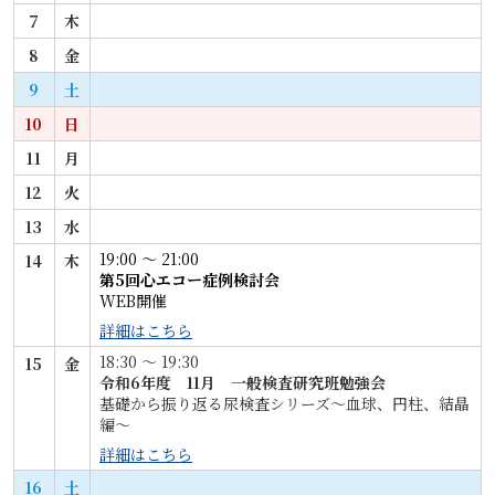
7
木
8
金
9
土
10
日
11
月
12
火
13
水
19:00 〜 21:00
14
木
第5回心エコー症例検討会
WEB開催
詳細はこちら
18:30 〜 19:30
15
金
令和6年度 11月 一般検査研究班勉強会
基礎から振り返る尿検査シリーズ～血球、円柱、結晶
編～
詳細はこちら
16
土