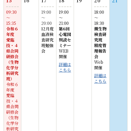
15
16
17
18
19
20
21
09:30
19:00
19:00
18:00
〜
〜
〜
〜
15:35
20:00
21:00
18:30
令和６
12月度
第6回
微生物
年度
血液検
心電図
検査研
愛臨
査研究
判読セ
究班
技・４
班勉強
ミナー
精度管
県合同
会
WEB
理報告
研修会
開催
会
（生物
Web
詳細は
化学分
開催
こちら
析研究
詳細は
班）
こちら
令和６
年度
愛臨
技・４
県合同
研修会
（生物
化学分
析研究