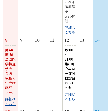
ーベイ
徹底解
説！
web開
催
詳細は
こちら
8
9
10
11
12
13
14
第48
19:00
回 徳
〜
島県医
21:00
学検査
第6回
学会
心エコ
会場：
ー症例
徳島大
検討会
学大塚
WEB
講堂小
開催
ホール
詳細は
詳細は
こちら
こちら